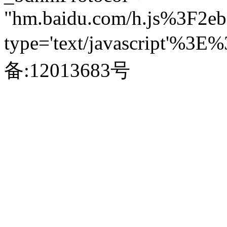
"hm.baidu.com/h.js%3F2e
type='text/javascript'
备:12013683号