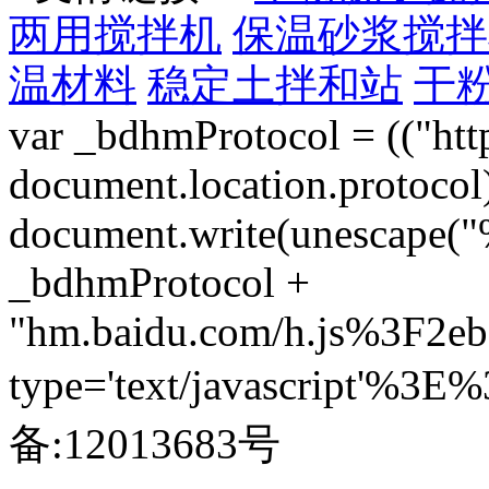
两用搅拌机
保温砂浆搅拌
温材料
稳定土拌和站
干
var _bdhmProtocol = (("htt
document.location.protocol) ?
document.write(unescape("%
_bdhmProtocol +
"hm.baidu.com/h.js%3F2e
type='text/javascript'
备:12013683号