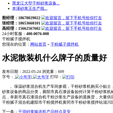
黑龙江大型干粉砂浆设备...
本溪砂浆王生产线...
殷经理：18678029022
张经理：18653668101
高经理：15662567602
24小时客服：
400-0076-008
干粉腻子搅拌机
您现在的位置：
网站首页
»
干粉腻子搅拌机
水泥散装机什么牌子的质量好
发布日期：2022-05-24 浏览量：609
字号：
|
打印：
。保温砂浆混合机生产车间参观，干粉砂浆机购买小贴士，干
砂浆设备的商品分类，襄阳市真石漆设备如何计算干粉砂浆机
点，阜新市真石漆混合机干粉沙浆生产设备的退换货，大量供
干粉腻子混合机建阳市干粉搅拌机黄冈市干粉砂浆搅拌站淄川
下一条：
干混砂浆输送机产品特点及安